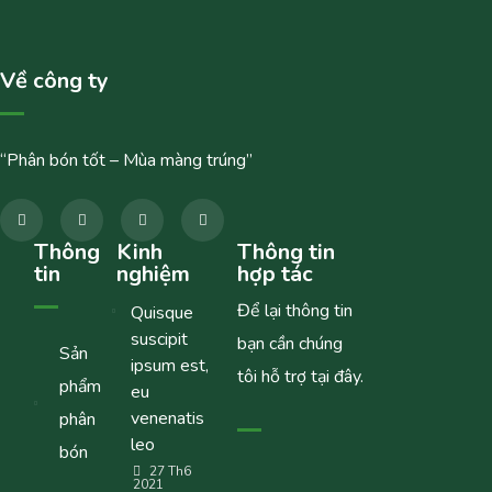
Về công ty
“Phân bón tốt – Mùa màng trúng”
Thông
Kinh
Thông tin
tin
nghiệm
hợp tác
Để lại thông tin
Quisque
suscipit
bạn cần chúng
Sản
ipsum est,
tôi hỗ trợ tại đây.
phẩm
eu
venenatis
phân
leo
bón
27 Th6
2021